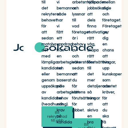
till
vi
arbetsmarknaden
hjälpa
mellan
det
bemannar
och
jobbsökande
dig
rekryterande
så
lyssnar
att
och
behovet
har
till
dels
företaget.
för
vi
vad
finna
Företaget
att
fått
företaget
motivation,
ger
sedan
ett
är i
rätt
dig
matcha
uppdrag
behov
väg,
en
Jobbsökande
det
från
av
skapa
chans
med
en
och
rätt
att
lämpliga
arbetsgivare
säkerställer
förutsättningar,
öva
kandidater
och
sedan
till
upp
eller
bemannar
att
det
kunskaper
genom
baserat
du
mer
som
uppsökande
på
får
detaljerade
arbetet
av
arbetsgivarens
rätt
så
kräver,
kandidater
behov
förutsättningar
som
för
(headhunting).
och
för
att
att
krav
jobbet.
skriva
du
Bli
på
en
ska
rekryterad
till jobb
kandidater.
bra
få
Bli