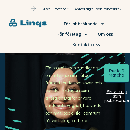
Rusta & Matcha 2
Anmäl dig till vårt nyhetsbrev
För jobbsökande
För företag
Om oss
Kontakta oss
För oss på Linqs handlar det
Rusta &
Matcha
om att skapa en hållbar
framtid för de som söker jobb
och de företagen som
Skriv in dig
som
anställer. Därför är våra
jobbsökande
värdeord trygghet, lika värde
och nytt jobb alltid i centrum
för vårt viktiga arbete.