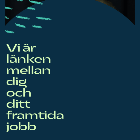
Vi är
länken
mellan
dig
och
ditt
framtida
jobb