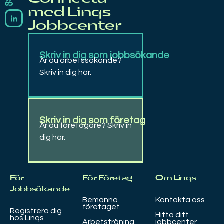
Linqs
Rekrytering, bemanning, matchning, coachning och arbetsträning
med Linqs
Jobbcenter
Skriv in dig som jobbsökande
Är du arbetssökande?
Skriv in dig här.
Skriv in dig som företag
Är du företagare? Skriv in
dig här.
För
För Företag
Om Linqs
Jobbsökande
Bemanna
Kontakta oss
företaget
Registrera dig
Hitta ditt
hos Linqs
Arbetsträning
jobbcenter