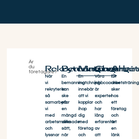
Är
du
Rekrytering
Bemanning
Matchning
Coachni
Arbet
företagare?
När
En
En
Våra
En
vi
bemanning
matchning
jobbcoacher
arbetsträning
rekryterar
kan
innebär
är
sker
så
ske
att vi
experter
hos
samarbetar
på
kopplar
och
ett
vi
en
ihop
har
företag
med
mängd
dig
lång
och
arbetsmarknaden
olika
med
erfarenhet
är
och
sätt,
företag
av
en
lyssnar
när
och
att
länk