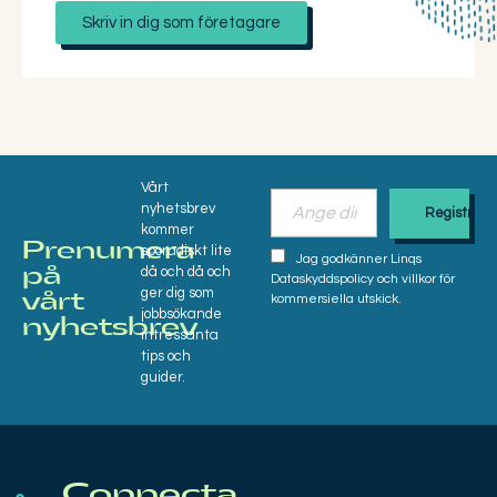
Skriv in dig som företagare
Vårt
nyhetsbrev
kommer
Prenumera
sporadiskt lite
Jag godkänner Linqs
då och då och
på
Dataskyddspolicy och villkor för
ger dig som
vårt
kommersiella utskick.
jobbsökande
nyhetsbrev​
intressanta
tips och
guider.
Connecta