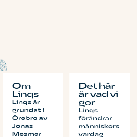
Om
Det här
Linqs
är vad vi
gör
Linqs är
grundat i
Linqs
Örebro av
förändrar
Jonas
människors
Mesmer
vardag