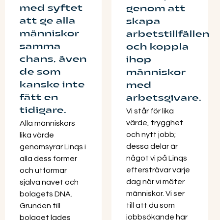
med syftet
genom att
att ge alla
skapa
människor
arbetstillfällen
samma
och koppla
chans, även
ihop
de som
människor
kanske inte
med
fått en
arbetsgivare.
tidigare.
Vi står för lika
värde, trygghet
Alla människors
och nytt jobb;
lika värde
dessa delar är
genomsyrar Linqs i
något vi på Linqs
alla dess former
eftersträvar varje
och utformar
dag när vi möter
själva navet och
människor. Vi ser
bolagets DNA.
till att du som
Grunden till
jobbsökande har
bolaget lades