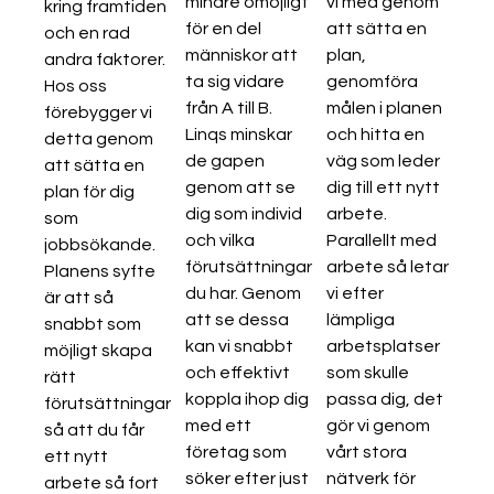
mindre omöjligt
vi med genom
kring framtiden
för en del
att sätta en
och en rad
människor att
plan,
andra faktorer.
ta sig vidare
genomföra
Hos oss
från A till B.
målen i planen
förebygger vi
Linqs minskar
och hitta en
detta genom
de gapen
väg som leder
att sätta en
genom att se
dig till ett nytt
plan för dig
dig som individ
arbete.
som
och vilka
Parallellt med
jobbsökande.
förutsättningar
arbete så letar
Planens syfte
du har. Genom
vi efter
är att så
att se dessa
lämpliga
snabbt som
kan vi snabbt
arbetsplatser
möjligt skapa
och effektivt
som skulle
rätt
koppla ihop dig
passa dig, det
förutsättningar
med ett
gör vi genom
så att du får
företag som
vårt stora
ett nytt
söker efter just
nätverk för
arbete så fort