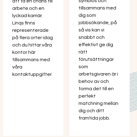
symbios och
att få en chans till
tillsammans med
arbete och en
dig som
lyckad karriär.
jobbsökande, på
Linqs finns
så vis kan vi
representerade
snabbt och
på flera orter idag
effektivt ge dig
och du hittar våra
rätt
kontor här
förutsättningar
tillsammans med
som
våra
arbetsgivaren är i
kontaktuppgifter.
behov av och
forma det till en
perfekt
matchning mellan
dig och ditt
framtida jobb.