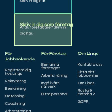
Skriv in dig här.
Skriv in dig som företag
Är du företagare? Skriv in
dig här.
För
För Företag
Om Linqs
Jobbsökande
Bemanna
Kontakta oss
företaget
Registrera dig
Hitta ditt
hos Linqs
Arbetsträning
jobbcenter
Rekrytering
Ingå i vårt
Om Linqs
nätverk
Bemanning
Rusta &
Hitta personal
Matcha 2
Matchning
GDPR
Coachning
Arbetsträning