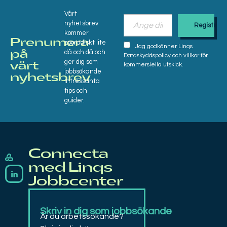
Vårt
nyhetsbrev
kommer
Prenumera
sporadiskt lite
Jag godkänner Linqs
då och då och
på
Dataskyddspolicy och villkor för
ger dig som
vårt
kommersiella utskick.
jobbsökande
nyhetsbrev​
intressanta
tips och
guider.
Connecta
Linqs
Rekrytering, bemanning, matchning, coachning och arbetsträning
med Linqs
Jobbcenter
Skriv in dig som jobbsökande
Är du arbetssökande?