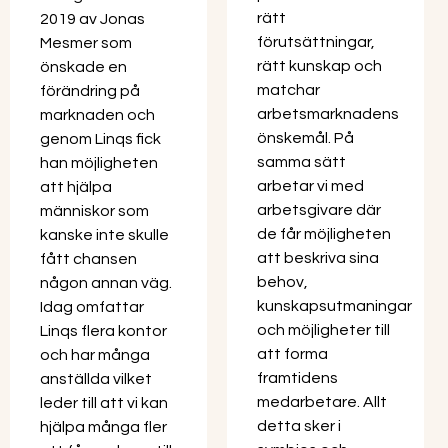
rätt
2019 av Jonas
förutsättningar,
Mesmer som
rätt kunskap och
önskade en
matchar
förändring på
arbetsmarknadens
marknaden och
önskemål. På
genom Linqs fick
samma sätt
han möjligheten
arbetar vi med
att hjälpa
arbetsgivare där
människor som
de får möjligheten
kanske inte skulle
att beskriva sina
fått chansen
behov,
någon annan väg.
kunskapsutmaningar
Idag omfattar
och möjligheter till
Linqs flera kontor
att forma
och har många
framtidens
anställda vilket
medarbetare. Allt
leder till att vi kan
detta sker i
hjälpa många fler