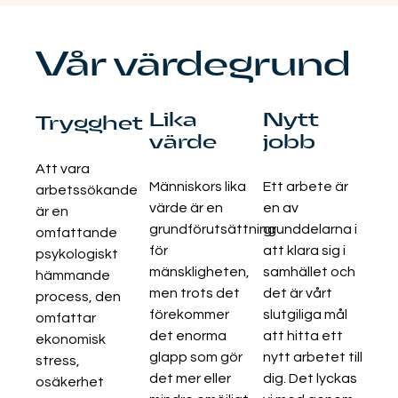
Vår värdegrund
Lika
Nytt
Trygghet
värde
jobb
Att vara
Människors lika
Ett arbete är
arbetssökande
värde är en
en av
är en
grundförutsättning
grunddelarna i
omfattande
för
att klara sig i
psykologiskt
mänskligheten,
samhället och
hämmande
men trots det
det är vårt
process, den
förekommer
slutgiliga mål
omfattar
det enorma
att hitta ett
ekonomisk
glapp som gör
nytt arbetet till
stress,
det mer eller
dig. Det lyckas
osäkerhet